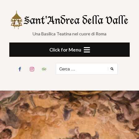
Skip
to
content
Una Basilica Teatina nel cuore di Roma
Click for Menu
Ricerca
facebook
instagram
tripadvisor
per: