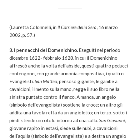
(Lauretta Colonnelli, in
Il Corriere della Sera
, 16 marzo
2002, p. 57.)
3. I pennacchi del Domenichino.
Eseguiti nel periodo
dicembre 1622- febbraio 1628, in cui il Domenichino
affrescò anche la volta dell’abside, questi quattro peducci
contengono, con grande armonia compositiva, i quattro
Evangelisti.
San Matteo
, pensoso gigante, le gambe a
cavalcioni, il mento sulla mano, regge il suo libro nella
sinistra puntato contro il fianco. A manca, un angelo
(simbolo dell’evangelista) sostiene la croce; un altro gli
addita una tavola retta da un angioletto; un terzo, sotto i
piedi, stende un rotolo intorno ad una culla.
San Giovanni
,
giovane rapito in estasi, siede sulle nubi, a cavalcioni
dell’aquila (simbolo dell’evangelista) e a destra un angelo